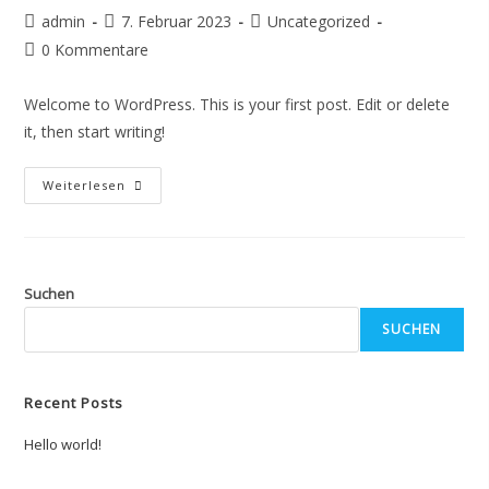
Beitrags-
Beitrag
Beitrags-
admin
7. Februar 2023
Uncategorized
Autor:
veröffentlicht:
Kategorie:
Beitrags-
0 Kommentare
Kommentare:
Welcome to WordPress. This is your first post. Edit or delete
it, then start writing!
Hello
Weiterlesen
World!
Suchen
SUCHEN
Recent Posts
Hello world!