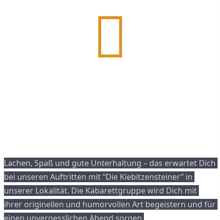
Lachen, Spaß und gute Unterhaltung – das erwartet Dich 
bei unseren Auftritten mit “Die Kiebitzensteiner” in 
unserer Lokalität. Die Kabarettgruppe wird Dich mit 
ihrer originellen und humorvollen Art begeistern und für 
einen unvergesslichen Abend sorgen.